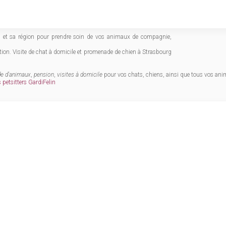
g et sa région pour prendre soin de vos animaux de compagnie,
ition. Visite de chat à domicile et promenade de chien à Strasbourg
de d'animaux
,
pension
,
visites à domicile
pour vos chats, chiens, ainsi que tous vos an
 petsitters GardiFelin