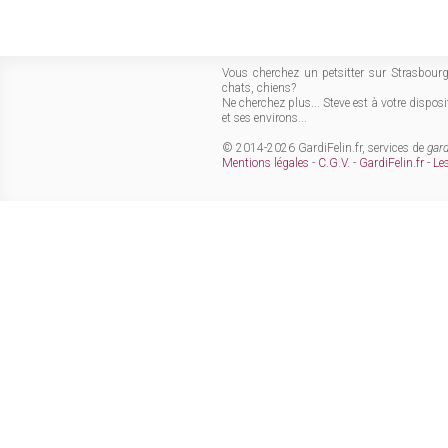
Vous cherchez un petsitter sur Strasbour
chats, chiens?
Ne cherchez plus... Steve est à votre dispos
et ses environs...
© 2014-2026 GardiFelin.fr, services de
gar
Mentions légales
-
C.G.V.
-
GardiFelin.fr
-
Les